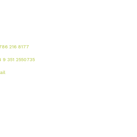
ontacte para solicitar
rvicios!
 786 216 8177
4 9 351 2550735
ail
rección
 UU. :
2121 Ponce de Leon Blvd. Coral
bles - FL 33134
gentina:
Av. Rafael Nuñez 4444, Cordoba
xico:
Union 37, Colonia Escandon