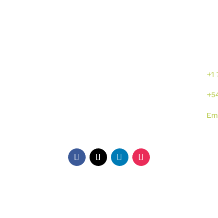
Enlaces directos
¡C
se
or
s
Inicio
Sumalab
+1
Nosotros
Servicios
+5
Industrias
Novedades
Em
ISO
Contacto
Di
EE.
Ga
Ar
Mé