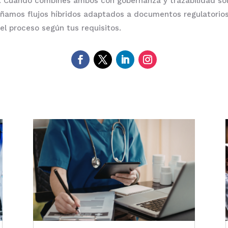
ca. Cuando combines ambos con gobernanza y trazabilidad só
ñamos flujos híbridos adaptados a documentos regulatorio
l proceso según tus requisitos.