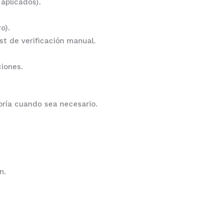
aplicados).
o).
st de verificación manual.
iones.
oría cuando sea necesario.
n.