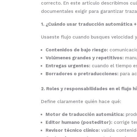
correcto. En este artículo describimos c
documentales exigir para garantizar traza
1. ¿Cuándo usar traducción automática +
Usaeste flujo cuando busques velocidad y
Contenidos de bajo riesgo:
comunicacion
Volúmenes grandes y repetitivos:
manua
Entregas urgentes:
cuando el tiempo es 
Borradores o pretraducciones:
para ace
2. Roles y responsabilidades en el flujo h
Define claramente quién hace qué:
Motor de traducción automática:
produ
Editor humano (posteditor):
corrige te
Revisor técnico clínico:
valida contenido