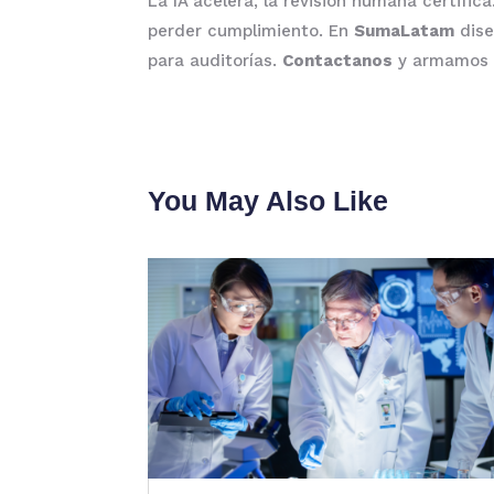
La IA acelera, la revisión humana certifi
perder cumplimiento. En
SumaLatam
dise
para auditorías.
Contactanos
y armamos e
You May Also Like