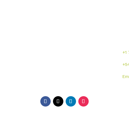
Enlaces directos
¡C
se
or
s
Inicio
Sumalab
+1
Nosotros
Servicios
+5
Industrias
Novedades
Em
ISO
Contacto
Di
EE.
Ga
Ar