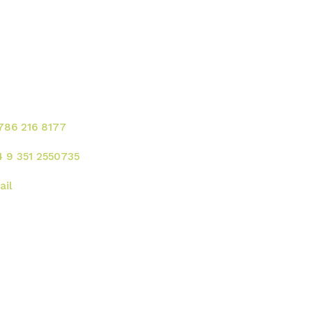
ontacte para solicitar
rvicios!
 786 216 8177
4 9 351 2550735
ail
rección
 UU. :
2121 Ponce de Leon Blvd. Coral
bles - FL 33134
gentina:
Av. Rafael Nuñez 4444, Cordoba