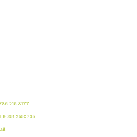
ontacte para solicitar
rvicios!
 786 216 8177
4 9 351 2550735
ail