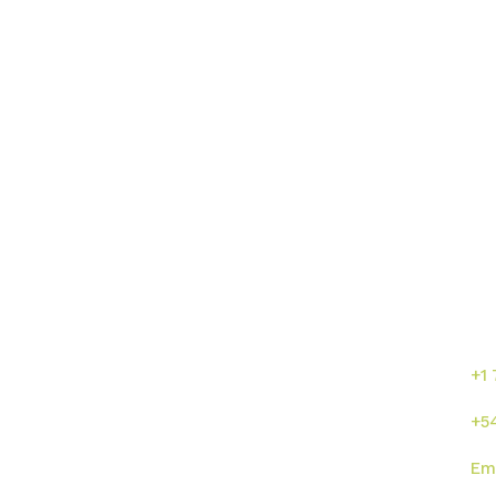
Enlaces directos
¡C
se
or
s
Inicio
Sumalab
+1
Nosotros
Servicios
+5
Industrias
Novedades
Em
ISO
Contacto