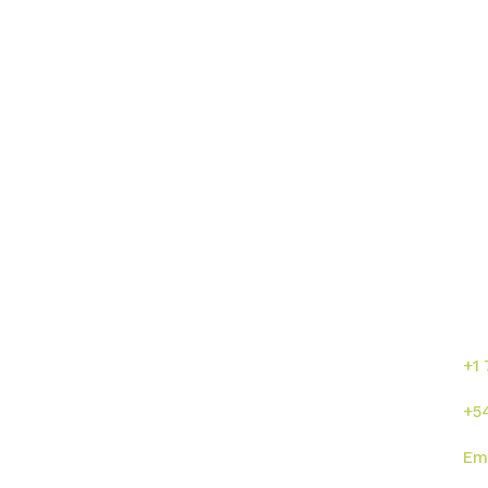
Enlaces directos
¡C
se
or
s
Inicio
Sumalab
+1
Nosotros
Servicios
+5
Industrias
Novedades
Em
ISO
Contacto