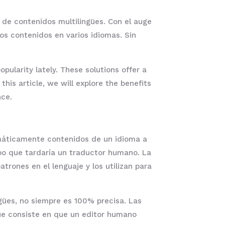
 de contenidos multilingües. Con el auge
mos contenidos en varios idiomas. Sin
pularity lately. These solutions offer a
his article, we will explore the benefits
nce.
tomáticamente contenidos de un idioma a
mpo que tardaría un traductor humano. La
rones en el lenguaje y los utilizan para
gües, no siempre es 100% precisa. Las
ue consiste en que un editor humano