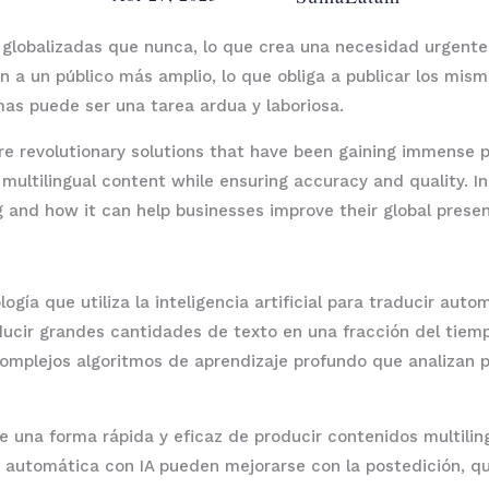
 globalizadas que nunca, lo que crea una necesidad urgente
en a un público más amplio, lo que obliga a publicar los mis
mas puede ser una tarea ardua y laboriosa.
e revolutionary solutions that have been gaining immense po
ultilingual content while ensuring accuracy and quality. In t
g and how it can help businesses improve their global prese
ogía que utiliza la inteligencia artificial para traducir au
raducir grandes cantidades de texto en una fracción del tie
mplejos algoritmos de aprendizaje profundo que analizan pat
e una forma rápida y eficaz de producir contenidos multilin
 automática con IA pueden mejorarse con la postedición, q