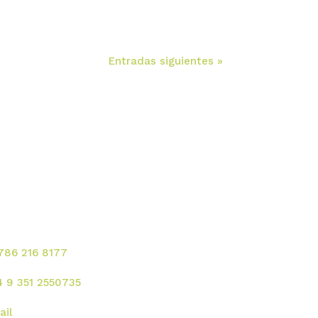
Entradas siguientes »
ontacte para solicitar
rvicios!
 786 216 8177
4 9 351 2550735
ail