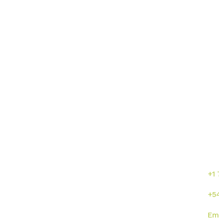
Enlaces directos
¡C
se
or
s
Inicio
Sumalab
+1
Nosotros
Servicios
+5
Industrias
Novedades
Em