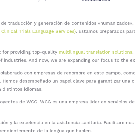
 de traducción y generación de contenidos «humanizados», 
linical Trials Language Services)
. Estamos preparados para
for providing top-quality
multilingual translation solutions
.
f industries. And now, we are expanding our focus to the ex
s colaborado con empresas de renombre en este campo, como
. Hemos desempeñado un papel clave para garantizar una co
n distintos idiomas.
royectos de WCG. WCG es una empresa líder en servicios de
n y la excelencia en la asistencia sanitaria. Facilitaremo
ependientemente de la lengua que hablen.