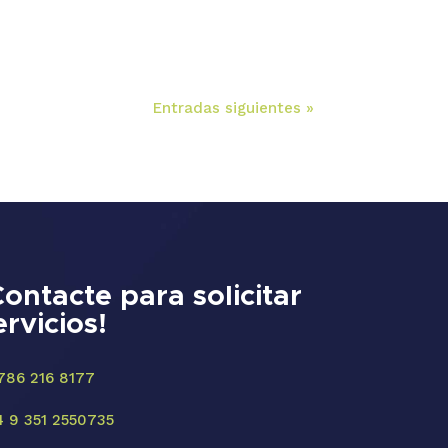
Entradas siguientes »
Contacte para solicitar
ervicios!
 786 216 8177
4 9 351 2550735