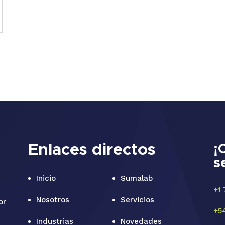
Enlaces directos
¡
s
Inicio
Sumalab
+1
Nosotros
Servicios
or
+5
s
Industrias
Novedades