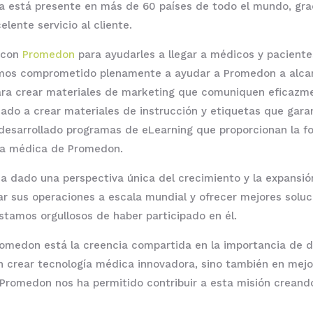
a está presente en más de 60 países de todo el mundo, gra
lente servicio al cliente.
 con
Promedon
para ayudarles a llegar a médicos y paciente
hemos comprometido plenamente a ayudar a Promedon a alcan
a crear materiales de marketing que comuniquen eficazmen
o a crear materiales de instrucción y etiquetas que garant
sarrollado programas de eLearning que proporcionan la for
ogía médica de Promedon.
 dado una perspectiva única del crecimiento y la expansión
iar sus operaciones a escala mundial y ofrecer mejores soluc
estamos orgullosos de haber participado en él.
romedon está la creencia compartida en la importancia de d
n crear tecnología médica innovadora, sino también en mejo
Promedon nos ha permitido contribuir a esta misión creand