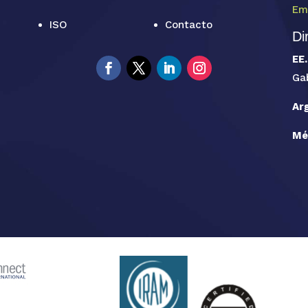
Em
ISO
Contacto
Di
EE.
Ga
Ar
Mé