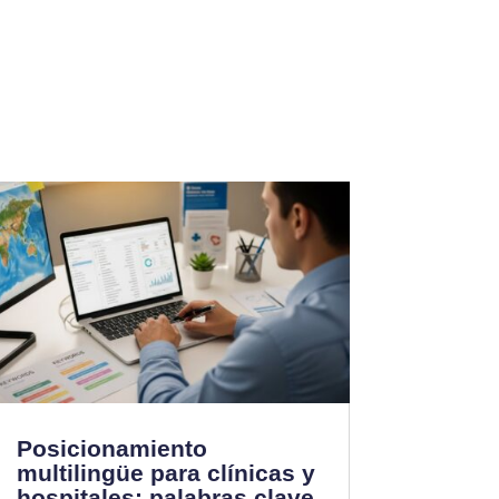
Posicionamiento
multilingüe para clínicas y
hospitales: palabras clave,