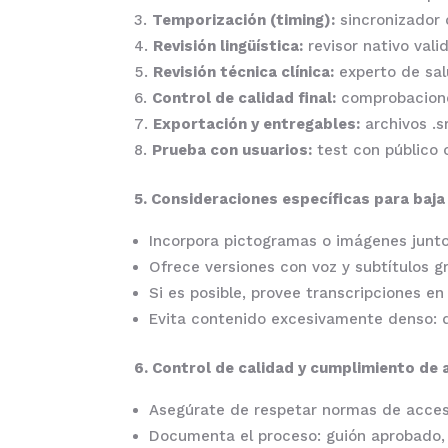
Temporización (timing):
sincronizador c
Revisión lingüística:
revisor nativo vali
Revisión técnica clínica:
experto de sal
Control de calidad final:
comprobaciones
Exportación y entregables:
archivos .sr
Prueba con usuarios:
test con público 
5. Consideraciones específicas para baja
Incorpora pictogramas o imágenes junto 
Ofrece versiones con voz y subtítulos g
Si es posible, provee transcripciones en
Evita contenido excesivamente denso: d
6. Control de calidad y cumplimiento de 
Asegúrate de respetar normas de accesib
Documenta el proceso: guión aprobado, v