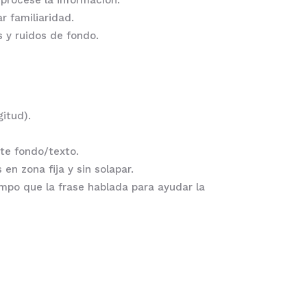
 procese la información.
 familiaridad.
 y ruidos de fondo.
itud).
ste fondo/texto.
en zona fija y sin solapar.
mpo que la frase hablada para ayudar la