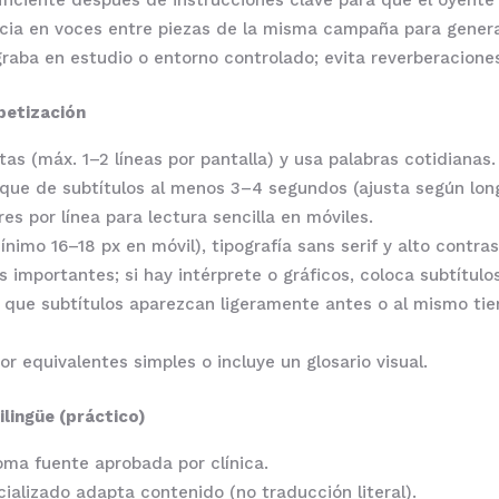
uficiente después de instrucciones clave para que el oyente
a en voces entre piezas de la misma campaña para generar
raba en estudio o entorno controlado; evita reverberaciones
abetización
tas (máx. 1–2 líneas por pantalla) y usa palabras cotidianas.
ue de subtítulos al menos 3–4 segundos (ajusta según long
s por línea para lectura sencilla en móviles.
nimo 16–18 px en móvil), tipografía sans serif y alto contra
 importantes; si hay intérprete o gráficos, coloca subtítulos 
que subtítulos aparezcan ligeramente antes o al mismo tie
r equivalentes simples o incluye un glosario visual.
ilingüe (práctico)
oma fuente aprobada por clínica.
ializado adapta contenido (no traducción literal).