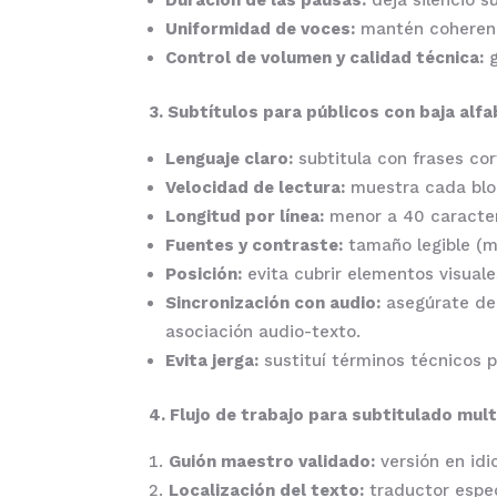
Duración de las pausas:
deja silencio s
Uniformidad de voces:
mantén coherenci
Control de volumen y calidad técnica:
g
3. Subtítulos para públicos con baja alf
Lenguaje claro:
subtitula con frases cor
Velocidad de lectura:
muestra cada bloq
Longitud por línea:
menor a 40 caractere
Fuentes y contraste:
tamaño legible (mí
Posición:
evita cubrir elementos visuales
Sincronización con audio:
asegúrate de 
asociación audio-texto.
Evita jerga:
sustituí términos técnicos po
4. Flujo de trabajo para subtitulado mult
Guión maestro validado:
versión en idi
Localización del texto:
traductor espec