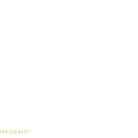
ontacte para solicitar
rvicios!
 786 216 8177