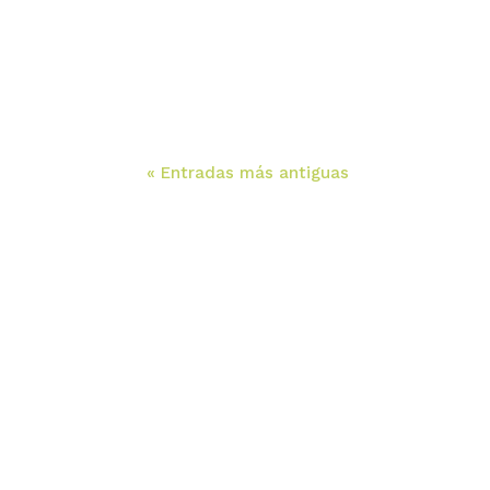
« Entradas más antiguas
Somos una empresa fundada y liderada p
mujeres que brinda servicios relacionado
con el contenido como traducción y